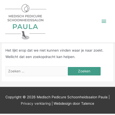
Doorgaan
naar
inhoud
Hoo
benjamin
Het lijkt erop dat we niet kunnen vinden waar je naar zoekt.
Wellicht dat een zoekopdracht kan helpen.
Zoeken
naar:
Copyright © 2026
Medisch Pedicure Schoonheidssalon Paula
|
Privacy verklaring
| Webdesign door Talence